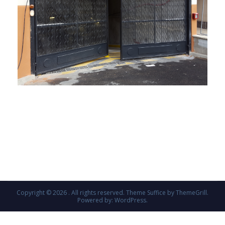
Copyright © 2026
. All rights reserved. Theme
Suffice
by ThemeGrill.
Powered by:
WordPress
.